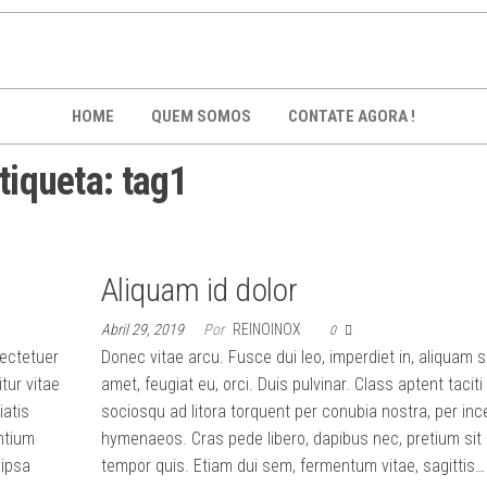
HOME
QUEM SOMOS
CONTATE AGORA !
tiqueta:
tag1
Aliquam id dolor
Abril 29, 2019
Por
REINOINOX
0
sectetuer
Donec vitae arcu. Fusce dui leo, imperdiet in, aliquam s
itur vitae
amet, feugiat eu, orci. Duis pulvinar. Class aptent taciti
iatis
sociosqu ad litora torquent per conubia nostra, per in
ntium
hymenaeos. Cras pede libero, dapibus nec, pretium sit
 ipsa
tempor quis. Etiam dui sem, fermentum vitae, sagittis…