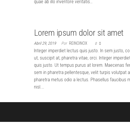
Conheça a i9
quae ab illo inventore veritatis…
ideias em
Inove! 🚀 i9
resultados com
produção
Inove Marketing
rápida,
Digital | Vídeos
cinematográfica
Lorem ipsum dolor sit amet
e acessível.
com
Conheça a i9
Inteligência
Inove! 🚀
Abril 29, 2019
Por
REINOINOX
0
Integer imperdiet lectus quis justo. In sem justo,
Artificial para
ut, suscipit at, pharetra vitae, orci. Integer imperdie
sua Marca
quis justo. Ut tempus purus at lorem. Maecenas f
sem in pharetra pellentesque, velit turpis volutpat a
pharetra metus odio a lectus. Phasellus faucibus m
nisl.…