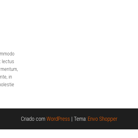
 commodo
t lectus
ermentum,
nte, in
olestie
Criado com
WordPress
|
Tema:
Envo Shopper