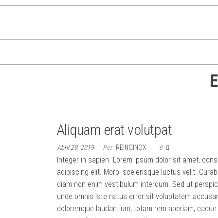
Agência de
Transformamos
a comunicação
marketing
da sua marca
digital
com vídeos de
impacto criados
especializada
E
por IA.
em vídeos
Soluções
inovadoras em
criados com IA.
marketing
Transformamos
digital para
destacar sua
Aliquam erat volutpat
ideias em
empresa no
resultados com
mercado.
Abril 29, 2019
Por
REINOINOX
0
Agência de
produção
Integer in sapien. Lorem ipsum dolor sit amet, con
marketing
adipiscing elit. Morbi scelerisque luctus velit. Curab
rápida,
digital
especializada
diam non enim vestibulum interdum. Sed ut perspic
cinematográfica
em vídeos
unde omnis iste natus error sit voluptatem accusa
e acessível.
criados com IA.
doloremque laudantium, totam rem aperiam, eaque
Transformamos