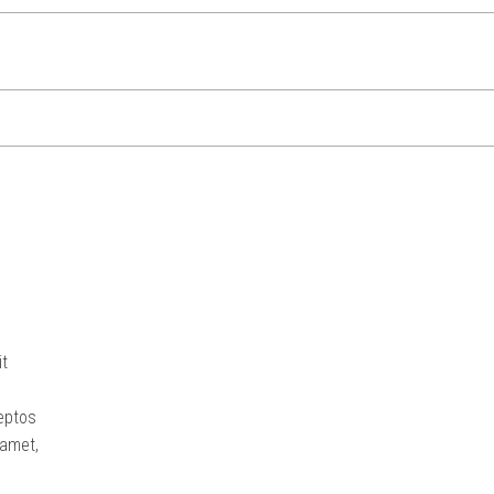
it
ceptos
 amet,