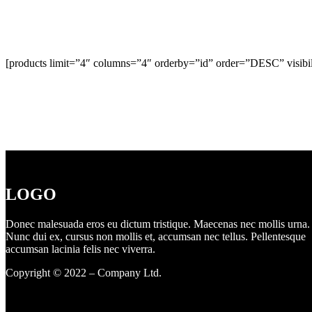
[products limit=”4″ columns=”4″ orderby=”id” order=”DESC” visibil
LOGO
Donec malesuada eros eu dictum tristique. Maecenas nec mollis urna.
Nunc dui ex, cursus non mollis et, accumsan nec tellus. Pellentesque
accumsan lacinia felis nec viverra.
Copyright © 2022 – Company Ltd.