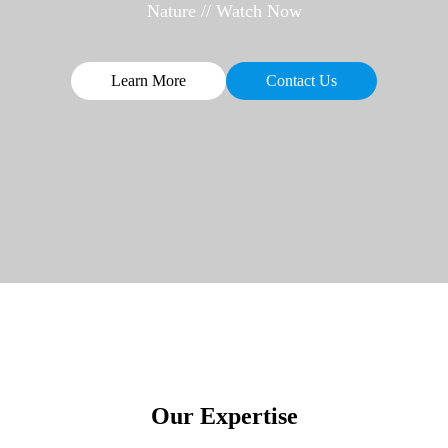
Nature // Watch Now
Learn More
Contact Us
Our Expertise