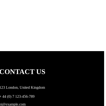
CONTACT US
123 London, United Kingdom
+ 44 (0) 7 123-456-789
hi@example.com