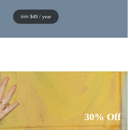
$99
$49 / year
30% Off