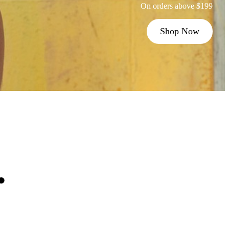
On orders above $199
Shop Now
.