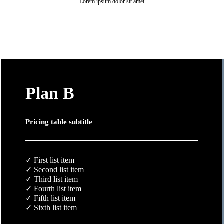
Lorem ipsum dolor sit amet
Plan B
Pricing table subtitle
✓ First list item
✓ Second list item
✓ Third list item
✓ Fourth list item
✓ Fifth list item
✓ Sixth list item