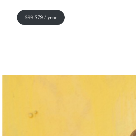
$99
$79 / year