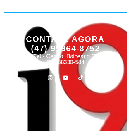
CONTATE AGORA
(47) 99964-8752
R. 906, 630 - Centro, Balneário Camboriú -
SC, 88330-584